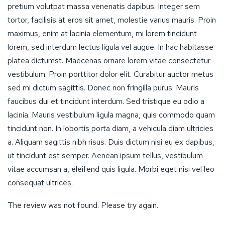
pretium volutpat massa venenatis dapibus. Integer sem
tortor, facilisis at eros sit amet, molestie varius mauris. Proin
maximus, enim at lacinia elementum, mi lorem tincidunt
lorem, sed interdum lectus ligula vel augue. In hac habitasse
platea dictumst. Maecenas ornare lorem vitae consectetur
vestibulum. Proin porttitor dolor elit. Curabitur auctor metus
sed mi dictum sagittis. Donec non fringilla purus. Mauris
faucibus dui et tincidunt interdum. Sed tristique eu odio a
lacinia. Mauris vestibulum ligula magna, quis commodo quam
tincidunt non. In lobortis porta diam, a vehicula diam ultricies
a. Aliquam sagittis nibh risus. Duis dictum nisi eu ex dapibus,
ut tincidunt est semper. Aenean ipsum tellus, vestibulum
vitae accumsan a, eleifend quis ligula. Morbi eget nisi vel leo
consequat ultrices.
The review was not found. Please try again.