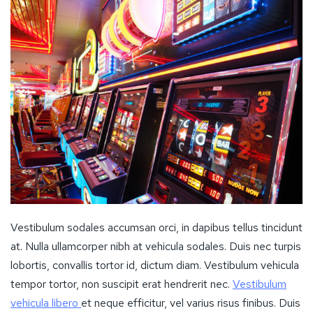
Vestibulum sodales accumsan orci, in dapibus tellus tincidunt
at. Nulla ullamcorper nibh at vehicula sodales. Duis nec turpis
lobortis, convallis tortor id, dictum diam. Vestibulum vehicula
tempor tortor, non suscipit erat hendrerit nec.
Vestibulum
vehicula libero
et neque efficitur, vel varius risus finibus. Duis