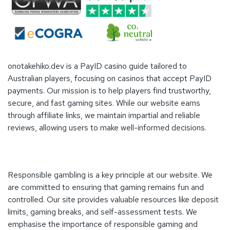
onotakehiko.dev is a PayID casino guide tailored to
Australian players, focusing on casinos that accept PayID
payments. Our mission is to help players find trustworthy,
secure, and fast gaming sites. While our website earns
through affiliate links, we maintain impartial and reliable
reviews, allowing users to make well-informed decisions.
Responsible gambling is a key principle at our website. We
are committed to ensuring that gaming remains fun and
controlled. Our site provides valuable resources like deposit
limits, gaming breaks, and self-assessment tests. We
emphasise the importance of responsible gaming and