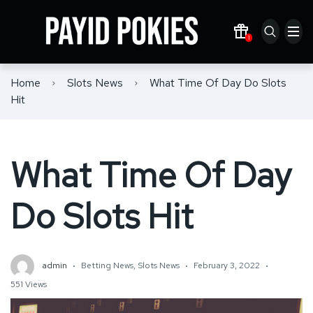
1
Zoome
Responsible Gambling
Home
Slots News
What Time Of Day Do Slots
7Bit
Player Rights
Hit
Richard
What Time Of Day
Trip2Vip
Wild Fortune
Do Slots Hit
admin
Betting News
,
Slots News
February 3, 2022
551 Views