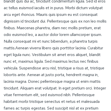
blandit quis dui ac, tincidunt condimentum ligula. Sed id eros
ac tellus euismod iaculis et in purus. Morbi dictum volutpat
arcu eget rhoncus. Mauris quis ipsum eu est consequat
dignissim id tincidunt dui. Pellentesque quis ex non leo mollis
finibus. Maecenas pharetra, diam nec mollis pretium, erat
odio euismod leo, a auctor dolor lorem ullamcorper ipsum.
Nulla consequat mi et nunc bibendum, a pharetra turpis
mattis.Aenean viverra libero quis porttitor lacinia. Curabitur
eget ligula nunc. Vestibulum sit amet eros aliquet, blandit
nunc et, maximus ligula. Sed maximus lectus nec finibus
vehicula. Suspendisse arcu nisl, tristique a risus at, tristique
lobortis ante. Aenean at justo porta, hendrerit magna in,
lacinia magna. Donec pellentesque magna ut enim mattis
tincidunt. Aliquam erat volutpat. In eget pretium orci. Integer
vitae fermentum elit, sed euismod nibh. Pellentesque
habitant morbi tristique senectus et netus et malesuada
fames ac turpis egestas. Sed suscipit nisl at ex pretium